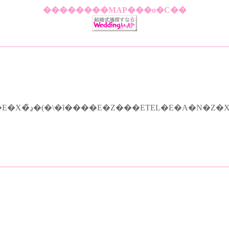
��������MAP���o�C��