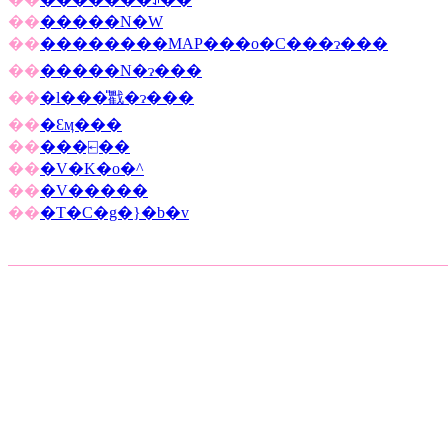
��
�����N�W
��
��������MAP���o�C���ɂ���
��
�����N�ɂ���
��
�l���̎戵�ɂ���
��
�Ɛӎ���
��
���⍇��
��
�V�K�o�^
��
�V�����
��
�T�C�g�}�b�v