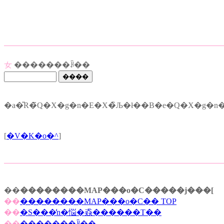
女
�������ꌟ��
[
�V�K�o�^
]
��
��������MAP���o�C�����j���[
��
��������MAP���o�C�� TOP
��
�S���̒n�悩�猋������T��
��
�������ꌟ��