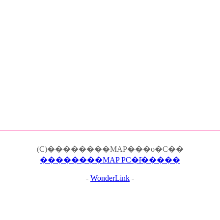
(C)��������MAP���o�C��
��������MAP PC�ł͂�����
-
WonderLink
-