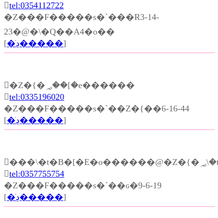

tel:0354112722
�Z���F�����s�`���R3-14-
23�@�\�Q��A4�o��
[
�ڍׂ�����
]
�Z�{�؃��[�e������

tel:0335196020
�Z���F�����s�`��Z�{��6-16-44
[
�ڍׂ�����
]
���

tel:0357755754
�Z���F�����s�`��ԍ�9-6-19
[
�ڍׂ�����
]