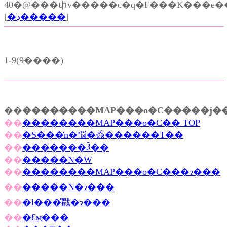
40�@���փv�����c�q�F���K���e�
[
�ڍׂ�����
]
1-9(9����)
��
��������MAP���o�C�����j��
��
��������MAP���o�C�� TOP
��
�S���̒n�悩�猋������T��
��
�������ꌟ��
��
�����N�W
��
��������MAP���o�C���ɂ���
��
�����N�ɂ���
��
�l���̎戵�ɂ���
��
�Ɛӎ���