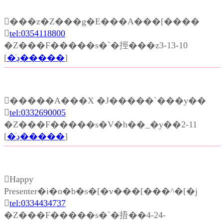
���z�Z���g�E���A���[����

tel:0354118800
�Z���F�����s�`�挳���z3-13-10
[
�ڍׂ�����
]
�����A���X �J�����`���y��

tel:0332690005
�Z���F�����s�V�h��_�y��2-11
[
�ڍׂ�����
]
Happy
Presenter�i�n�b�s�[�v���[���^�[�j

tel:0334434737
�Z���F�����s�`�捂��4-24-