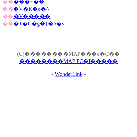
��
���⍇��
��
�V�K�o�^
��
�V�����
��
�T�C�g�}�b�v
(C)��������MAP���o�C��
��������MAP PC�ł͂�����
-
WonderLink
-