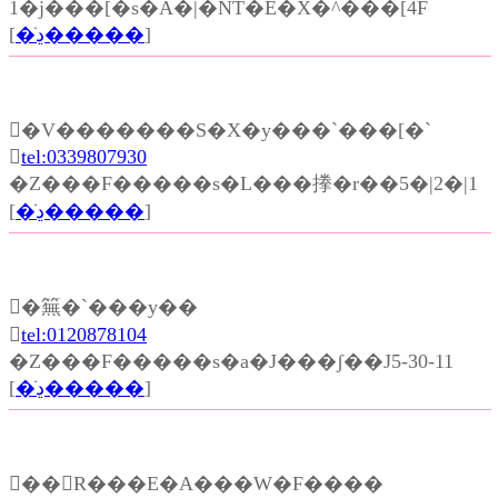
1�j���[�s�A�|�ŃT�E�X�^���[4F
[
�ڍׂ�����
]
�V�������S�X�y���`���[�`

tel:0339807930
�Z���F�����s�L���搼�r��5�|2�|1
[
�ڍׂ�����
]
�䉑�`���y��

tel:0120878104
�Z���F�����s�a�J���ʃ��J5-30-11
[
�ڍׂ�����
]
��R���E�A���W�F����