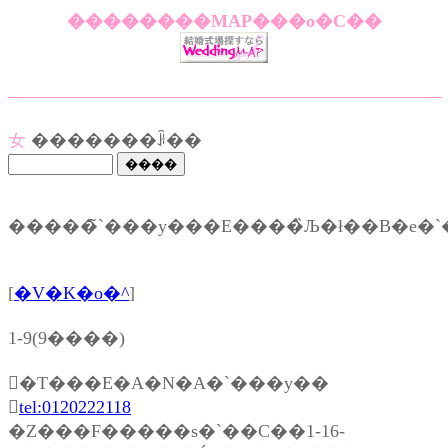
��������MAP���o�C��
女
�������ꌟ��
[
�V�K�o�^
]
1-9(9����)
�T���E�A�N�A�`���y��

tel:0120222118
�Z���F�����s�`��C��1-16-